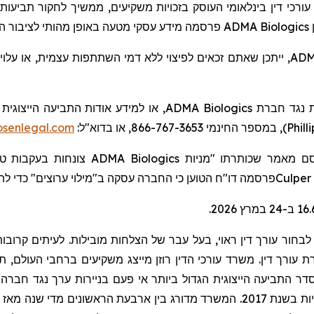
, ורכי דין בינלאומי העוסק בזכויות משקיעים
ממשיך לחקור
תביעות 
מידע עסקי מטעה באופן מהותי לציבור .
פרסמה
ADMA Biologics
ייתכן שאתם זכאים לפיצוי ללא דמי השתתפות עצמית, או עלויו
,
ADM
או למידע אודות התביעה הייצוגית ה:
ADMA Biologics
ת נגד חברת
senlegal.com
), במספר החינמי 866-767-3653, או בדוא"ל:
Phill
צונחות בעקבות ".
ADMA Biologics
 מאמר שכותרתו "מניות
ה
ערוצים" כדי ל
מילוי
פרסמה דו"ח הטוען כי החברה עסקה ב"
Culper
בחור עורך דין ראוי, בעל עבר של הצלחות מובילות. לעיתים קרובות,
ורך דין. משרד עורכי הדין רוזן מייצג משקיעים ברחבי העולם, תוך ר
דר התביעה הייצוגית הגדול ביותר אי פעם בניירות ערך נגד חברה ס