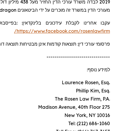
2019 לבדה משרד עורכי הדין החזיר מעל 438 מיליון דולרים למשקיעים. בשנת 2020, השותף המייסד לורנס רוזן הוכרז על ידי חברת
dragon
מעורכי הדין במשרד זה מוכרים על ידי הביטאונים
בפייסבוק
:
:
בלינקדאין
עידכונים
עקבו אחרינו לקבלת
https://www.facebook.com/rosenlawfirm/
פרסומי עורכי דין: תוצאות קודמות אינן מבטיחות תוצאה ד.
-------------------------------
למידע נוסף:
Laurence Rosen, Esq
.
.Phillip Kim, Esq
.The Rosen Law Firm, P.A
275 Madison Avenue, 40th Floor
New York, NY 10016
Tel: (212) 686-1060