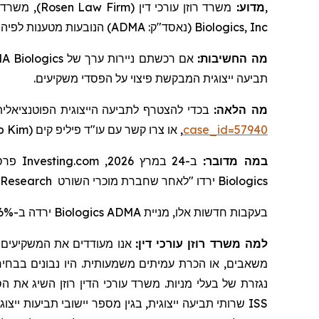
משרד ע,
)
Rosen Law Firm
משרד רוזן עורכי דין (
מדוע:
,
הנובעות מטענות לפיהן
)
ADMA
(נאסד"ק:
Biologics, Inc
A Biologics
אם רכשתם ניירות ערך של
מה החשיבות:
תביעה ייצוגית המבקשת פיצוי על הפסדי משקיעים.
מה הלאה:
בכדי להצטרף לתביעה הייצוגית הפוטנציאלי
ip Kim
, או צרו קשר עם עו"ד פיליפ קים (
case_id=57940
פרסם
Investing.com
ב-24 במרץ 2026,
:
במה מדובר
 Research
מוכרי השורט
ירדו "לאחר שחברת
Biologics
ירדה ב-16.6% ב-24 במרץ 2026.
Biologics
בעקבות חדשות אלו, מניית ADMA
למה משרד רוזן עורכי דין:
אנו מעודדים את המשקיעים ל,
משאבים, או הכרת עמיתים משמעותית. היו נבונים בבחירת ע
נגזרת של בעלי מניות. משרד עורכי הדין רוזן השיג את הס
ISS