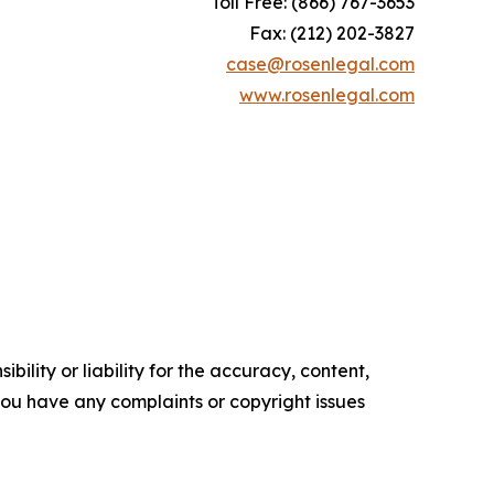
Toll Free: (866) 767-3653
Fax: (212) 202-3827
case@rosenlegal.com
www.rosenlegal.com
ility or liability for the accuracy, content,
f you have any complaints or copyright issues