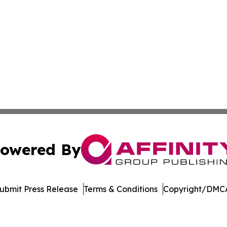
owered By
ubmit Press Release
Terms & Conditions
Copyright/DMCA
nc. dba Affinity Group Publishing & Political Journal of Id