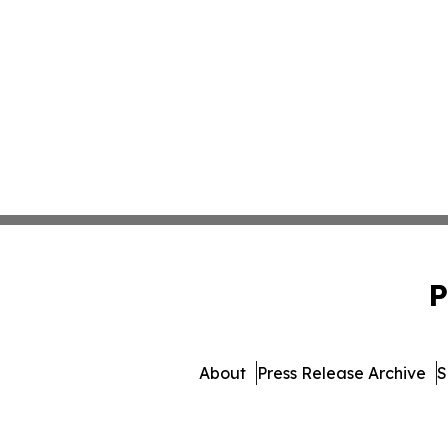
P
About
Press Release Archive
S
© 1995-2026 Newsmatics I