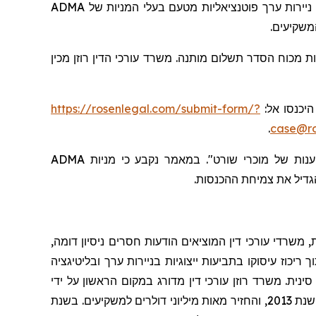
ADMA
בעלי המניות של
ניירות ערך פוטנציאליות מטעם
המשקיעים
ת מכוח הסדר תשלום מותנה. משרד עורכי הדין רוזן מכין
https://rosenlegal.com/submit-form/?
, יכנסו אל
.
case@ro
ADMA
קבע כי מניות
נ
מאמר
ב
טענות של מוכרי שורט
גדיל
את צמיחת ההכנסות.
 משרדי עורכי דין המוציאים הודעות חסרים ניסיון דומה
יכוז עיסוקו בתביעות ייצוגיות בניירות ערך ובליטיגציה
ינית. משרד רוזן עורכי דין מדורג במקום הראשון על ידי
שרותי תביעה ייצוגית, בגין מספר יישובי תביעות ייצוגיות בשנת 2017. המשרד מדורג בין ארבעת הראשונים מדי שנה מאז שנת 2013, והחזיר מאות מיליוני דולרים למשקיעים. בשנת